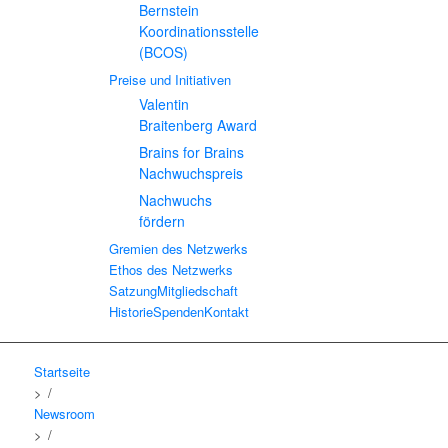
Bernstein
Koordinationsstelle
(BCOS)
Preise und Initiativen
Valentin
Braitenberg Award
Brains for Brains
Nachwuchspreis
Nachwuchs
fördern
Gremien des Netzwerks
Ethos des Netzwerks
Satzung
Mitgliedschaft
Historie
Spenden
Kontakt
Startseite
/
Newsroom
/