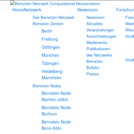
Home
Netzwerk
Newsroom
Forschun
Das Bernstein Netzwerk
Newsroom
Fors
Bernstein Zentren
Aktuelles
Meet
Veranstaltungen
Wiss
Berlin
Ausschreibungen
Stud
Freiburg
Medienecho
Göttingen
Publikationen
München
des Netzwerks
Stud
Bernstein
Tübingen
Bulletin
Heidelberg-
Presse
Mannheim
Bernstein Nodes
Bernstein Node
Aachen-Jülich
Bernstein Node
Bochum
Bernstein Node
Bonn-Köln