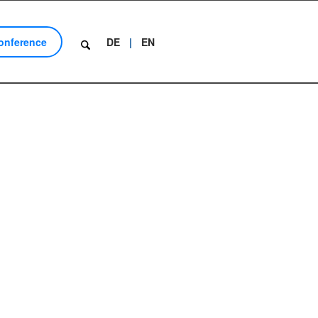
onference
DE
EN