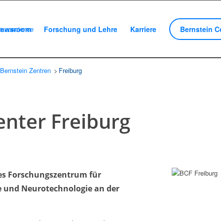
ewsroom
Forschung und Lehre
Karriere
Bernstein C
Bernstein Zentren
/
Freiburg
/
enter Freiburg
res Forschungszentrum für
 und Neurotechnologie an der