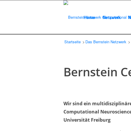
Home
Netzwerk
N
Startseite
Das Bernstein Netzwerk
/
Bernstein C
Wir sind ein multidisziplinä
Computational Neuroscience
Universität Freiburg