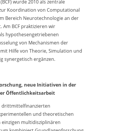
(BCF) wurde 2010 als zentrale
 zur Koordination von Computational
m Bereich Neurotechnologie an der
. Am BCF praktizieren wir
als hypothesengetriebenen
lüsselung von Mechanismen der
mit Hilfe von Theorie, Simulation und
ig synergetisch ergänzen.
orschung, neue Initiativen in der
r Öffentlichkeitsarbeit
 drittmittelfinanzierten
xperimentellen und theoretischen
einzigen multidisziplinären
rum kombiniert Grundlagenforschung