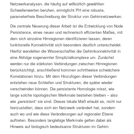
Netzwerkanalysen, die häufig auf willkürlich gewählten
Schwellenwerten beruhen, ermöglicht PH eine robuste,
parameterfreie Beschreibung der Struktur von Gehirnnetzwerken.
Die zentrale Neuerung dieser Arbeit ist die Entwicklung von
Node
Persistence
, eines neuen und rechnerisch effizienten Maßes, mit
dem sich einzelne Hirnregionen identifizieren lassen, deren
funktionelle Konnektivität sich besonders deutlich unterscheidet.
Hierfür wandelten die Wissenschaftler die Gehirnkonnektivität in
eine Abfolge sogenannter Simplizialkomplexe um. Zunächst
werden nur die stärksten Verbindungen zwischen Hirnregionen
berücksichtigt, anschließend kommen schrittweise schwächere
Korrelationen hinzu. Mit dem Hinzufügen dieser Verbindungen
entstehen neue Schleifen und Strukturen, die später wieder
verschwinden können. Die persistente Homologie misst, wie
lange solche topologischen Merkmale bestehen bleiben – also
wie „persistent“ sie sind. Dieses lokale Maß erlaubt es, nicht nur
festzustellen,
dass
sich ein Netzwerk verändert hat, sondern
auch
wo
und
wie
diese Veränderungen auf regionaler Ebene
auftreten. Besonders langlebige Merkmale gelten dabei als
Hinweis auf biologisch bedeutsame Strukturen im Gehirn.