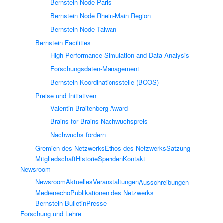
Bernstein Node Paris
Bernstein Node Rhein-Main Region
Bernstein Node Taiwan
Bernstein Facilities
High Performance Simulation and Data Analysis
Forschungsdaten-Management
Bernstein Koordinationsstelle (BCOS)
Preise und Initiativen
Valentin Braitenberg Award
Brains for Brains Nachwuchspreis
Nachwuchs fördern
Gremien des Netzwerks
Ethos des Netzwerks
Satzung
Mitgliedschaft
Historie
Spenden
Kontakt
Newsroom
Newsroom
Aktuelles
Veranstaltungen
Ausschreibungen
Medienecho
Publikationen des Netzwerks
Bernstein Bulletin
Presse
Forschung und Lehre