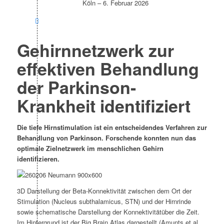
Köln
–
6. Februar 2026
Gehirnnetzwerk zur
effektiven Behandlung
der Parkinson-
Krankheit identifiziert
Die tiefe Hirnstimulation ist ein entscheidendes Verfahren zur
Behandlung von Parkinson. Forschende konnten nun das
optimale Zielnetzwerk im menschlichen Gehirn
identifizieren.
3D Darstellung der Beta-Konnektivität zwischen dem Ort der
Stimulation (Nucleus subthalamicus, STN) und der Hirnrinde
sowie schematische Darstellung der Konnektivitätüber die Zeit.
Im Hintergrund ist der Big Brain Atlas dargestellt (Amunts et al.