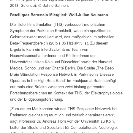
2013. Science). © Bahne Bahners
Beteiligtes Bernstein Mietglied: Wolf-Julian Neumann
Die Tiefe Hirnstimulation (THS) verbessert motorischen
Symptome der Parkinson-Krankheit, wenn ein spezifisches
Gehirnnetzwerk moduliert wird, das maßgeblich im schnellen
Beta-Frequenzbereich (20 bis 35 Hz) aktiv ist. Zu diesem
Ergebnis kam ein interdisziplinäres Team von
Neurowissenschaftler:innen und Kliniker:innen der
Universitätskliniken Köln und Düsseldorf sowie der Harvard
Medical School und der Charité Berlin. Die Studie „The Deep
Brain Stimulation Response Network in Parkinson’s Disease
Operates in the High Beta Band“ im Fachjournal Brain schlägt
erstmals eine Brücke zwischen zwei bislang getrennten
Forschungsbereichen im Kontext der THS, der Elektrophysiologie
und der Bildgebungsforschung.
„Zum ersten Mal konnten wir das THS Response Netzwerk bei
Parkinson gleichzeitig räumlich und zeitlich charakterisieren“,
sagt Professor Dr. Andreas Horn von der Universität zu Köln,
Leiter der Studie und Spezialist für Computationale Neurologie.