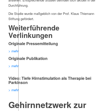
ansehen. Entsprechende Studien befinden sich aktuell in der
Durchführung.
Die Studie wurde maßgeblich von der Prof. Klaus Thiemann
Stiftung gefördert.
Weiterführende
Verlinkungen
Originale Pressemitteilung
> mehr
Originale Publikation
> mehr
Video: Tiefe Hirnstimulation als Therapie bei
Parkinson
> mehr
Gehirnnetzwerk zur