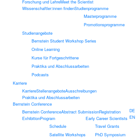
Forschung und Lehre
Meet the Scientist
Wissenschaftler:innen finden
Studienprogramme
Masterprogramme
Promotionsprogramme
Studienangebote
Bernstein Student Workshop Series
Online Learning
Kurse für Fortgeschrittene
Praktika und Abschlussarbeiten
Podcasts
Karriere
Karriere
Stellenangebote
Ausschreibungen
Praktika und Abschlussarbeiten
Bernstein Conference
DE
Bernstein Conference
Abstract Submission
Registration
EN
Exhibition
Program
Early Career Scientists
Schedule
Travel Grants
Satellite Workshops
PhD Symposium