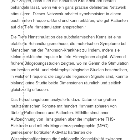
„Wir zeigen, dass sich die Parkinson-Krankheit am besten
behandeln lässt, wenn wir ein ganz präzise definiertes Netzwerk
stimulieren. Dieses Netzwerk arbeitet synchronisiert in einem
bestimmten Frequenz-Band und kann erklären, wie gut Patienten
auf die Tiefe Hirnstimulation ansprechen.“
Die Tiefe Hirnstimulation des subthalamischen Kerns ist eine
etablierte Behandlungsmethode, die motorischen Symptome bei
Menschen mit der Parkinson-Krankheit zu lindern, indem sie
kleine elektrische Impulse in tiefe Hirnregionen abgibt. Während
frühere Bildgebungsstudien zeigten, wo im Gehirn die Stimulation
am besten wirkt, und elektrophysiologische Studien beschreiben,
in welcher Frequenz die zugrunde liegenden Signale sind, konnte
bislang keine Studie beide Dimensionen räumlich und zeitlich
gleichzeitig erfassen.
Das Forschungsteam analysierte dazu Daten einer großen
multizentrischen Kohorte mit hundert Hirnhemisphären von
fünfzig Patientinnen und Patienten. Mithilfe simultaner
Aufzeichnung von Hirnsignalen über die implantierte THS-
Elektrode und mittels Magnetenzephalographie (MEG)
gemessener kortikaler Aktivität kartierten die
Wissenschaftler:innen die funktionelle Konnektivität zwischen