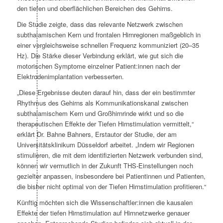
den tiefen und oberflächlichen Bereichen des Gehirns.
Die Studie zeigte, dass das relevante Netzwerk zwischen
subthalamischen Kern und frontalen Hirnregionen maßgeblich in
einer vergleichsweise schnellen Frequenz kommuniziert (20–35
Hz). Die Stärke dieser Verbindung erklärt, wie gut sich die
motorischen Symptome einzelner Patient:innen nach der
Elektrodenimplantation verbesserten.
„Diese Ergebnisse deuten darauf hin, dass der ein bestimmter
Rhythmus des Gehirns als Kommunikationskanal zwischen
subthalamischem Kern und Großhirnrinde wirkt und so die
therapeutischen Effekte der Tiefen Hirnstimulation vermittelt,“
erklärt Dr. Bahne Bahners, Erstautor der Studie, der am
Universitätsklinikum Düsseldorf arbeitet. „Indem wir Regionen
stimulieren, die mit dem identifizierten Netzwerk verbunden sind,
können wir vermutlich in der Zukunft THS-Einstellungen noch
gezielter anpassen, insbesondere bei Patientinnen und Patienten,
die bisher nicht optimal von der Tiefen Hirnstimulation profitieren.“
Künftig möchten sich die Wissenschaftler:innen die kausalen
Effekte der tiefen Hirnstimulation auf Hirnnetzwerke genauer