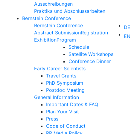
Ausschreibungen
Praktika und Abschlussarbeiten
Bernstein Conference
Bernstein Conference
DE
Abstract Submission
Registration
EN
Exhibition
Program
Schedule
Satellite Workshops
Conference Dinner
Early Career Scientists
Travel Grants
PhD Symposium
Postdoc Meeting
General Information
Important Dates & FAQ
Plan Your Visit
Press
Code of Conduct
PR Media Policy