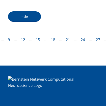
mehr
…
…
…
…
…
…
…
9
12
15
18
21
24
27